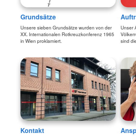
Grundsätze
Auft
Unsere sieben Grundsätze wurden von der
Unser A
XX. Internationalen Rotkreuzkonferenz 1965
Völkerr
in Wien proklamiert.
sind d
Kontakt
Ansp