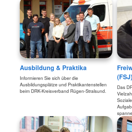
Freiw
Ausbildung & Praktika
(FSJ
Informieren Sie sich über die
Ausbildungsplätze und Praktikantenstellen
Das DRK
beim DRK-Kreisverband Rügen-Stralsund.
Vielzah
Soziale
Aufgab
spannen