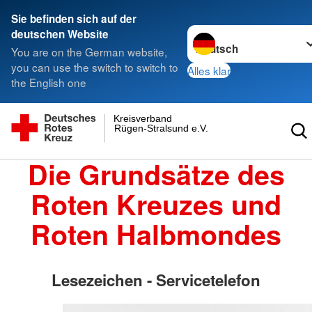
Sie befinden sich auf der
Sprache wechseln zu
deutschen Website
You are on the German website,
you can use the switch to switch to
Alles klar
the English one
Kreisverband
Rügen-Stralsund e.V.
Die Grundsätze des
Roten Kreuzes und
Roten Halbmondes
Lesezeichen - Servicetelefon