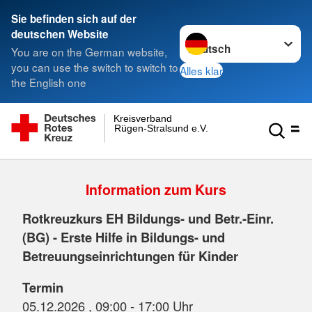
Sie befinden sich auf der
Sprache wechseln zu
deutschen Website
You are on the German website,
you can use the switch to switch to
Alles klar
the English one
Kreisverband
Rügen-Stralsund e.V.
Information zum Kurs
Rotkreuzkurs EH Bildungs- und Betr.-Einr.
(BG) - Erste Hilfe in Bildungs- und
Betreuungseinrichtungen für Kinder
Termin
05.12.2026 , 09:00 - 17:00 Uhr