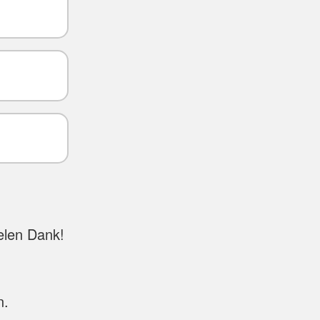
elen Dank!
n.